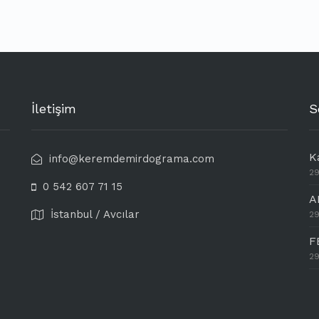
İletişim
S
K
info@keremdemirdograma.com
29
0 542 607 71 15
A
İstanbul / Avcılar
29
F
29